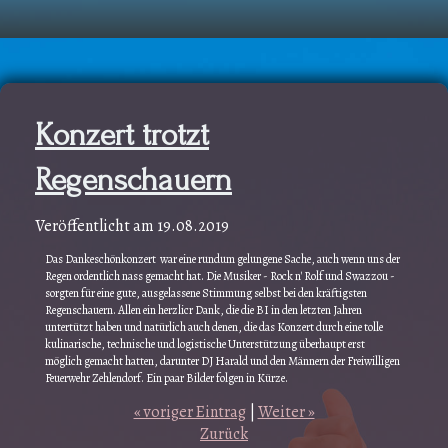
Konzert trotzt
Regenschauern
Veröffentlicht am
19.08.2019
Das Dankeschönkonzert war eine rundum gelungene Sache, auch wenn uns der
Regen ordentlich nass gemacht hat. Die Musiker - Rock n' Rolf und
Swazzou -
sorgten für eine gute, ausgelassene Stimmung selbst bei den kräftigsten
Regenschauern. Allen ein herzlicr Dank, die die BI in den letzten Jahren
untertützt haben und natürlich auch denen, die das Konzert durch eine tolle
kulinarische, technische und logistische Unterstützung überhaupt erst
möglich gemacht hatten, darunter DJ Harald und den Männern der Freiwilligen
Feuerwehr Zehlendorf. Ein paar Bilder folgen in Kürze.
« voriger Eintrag
|
Weiter »
Zurück