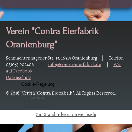
Verein "Contra Eierfabrik
Oranienburg"
Schmachtenhagener Str. 13, 16515 Oranienburg | Telefon
033053 902406 |
info@contra-eierfabrik.de
|
Wir
auf Facebook
Datenschutz
Cookie-Regelung
Diese Website verwendet Cookies, zum
© 2018. Verein "Contra Eierfabrik". All Rights Reserved.
Speichern von Informationen auf Ihrem
Computer.
Stimmen Sie dem zu?
Zur Standardversion wechseln